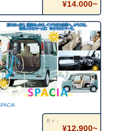
¥14.000~
SPACIA
月々
¥12,900~