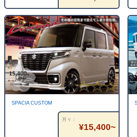
SPACIA CUSTOM
月々
¥15,400~