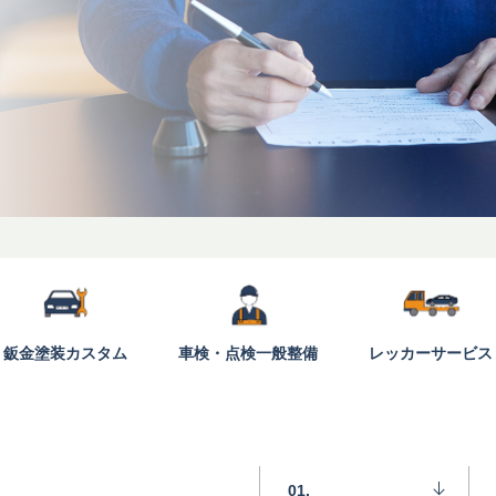
鈑金塗装
カスタム
車検・点検
一般整備
レッカー
サービス
01.