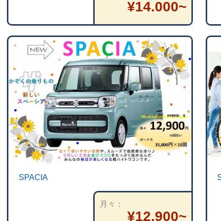
¥14.000~
SPACIA
月々
¥12,900~